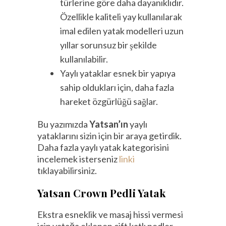
türlerine göre daha dayanıklıdır.
Özellikle kaliteli yay kullanılarak
imal edilen yatak modelleri uzun
yıllar sorunsuz bir şekilde
kullanılabilir.
Yaylı yataklar esnek bir yapıya
sahip oldukları için, daha fazla
hareket özgürlüğü sağlar.
Bu yazımızda
Yatsan’ın
yaylı
yataklarını sizin için bir araya getirdik.
Daha fazla yaylı yatak kategorisini
incelemek isterseniz
linki
tıklayabilirsiniz.
Yatsan Crown Pedli Yatak
Ekstra esneklik ve masaj hissi vermesi
için yatağa eklenen çift katlı pedler