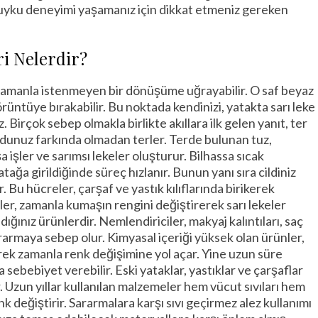
ir uyku deneyimi yaşamanız için dikkat etmeniz gereken
i Nelerdir?
, zamanla istenmeyen bir dönüşüme uğrayabilir. O saf beyaz
örüntüye bırakabilir. Bu noktada kendinizi, yatakta sarı leke
irçok sebep olmakla birlikte akıllara ilk gelen yanıt, ter
udunuz farkında olmadan terler. Terde bulunan tuz,
işler ve sarımsı lekeler oluşturur. Bilhassa sıcak
ağa girildiğinde süreç hızlanır. Bunun yanı sıra cildiniz
 Bu hücreler, çarşaf ve yastık kılıflarında birikerek
ler, zamanla kumaşın rengini değiştirerek sarı lekeler
dığınız ürünlerdir. Nemlendiriciler, makyaj kalıntıları, saç
rarmaya sebep olur. Kimyasal içeriği yüksek olan ürünler,
ek zamanla renk değişimine yol açar. Yine uzun süre
sebebiyet verebilir. Eski yataklar, yastıklar ve çarşaflar
. Uzun yıllar kullanılan malzemeler hem vücut sıvıları hem
 değiştirir. Sararmalara karşı sıvı geçirmez alez kullanımı