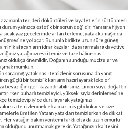
 zamanla ter, deri döküntüleri ve kıyafetlerin sürtünmesi
 durum yalnızca estetik bir sorun değildir. Yanı sıra hijyen
assa sıcak yaz gecelerinde artan terleme, yatak kumaşında
 dönüşmesine yol açar. Bununla birlikte uzun süre güneş
a minik afacanların idrar kazaları da sararmalara davetiye
vdiğiniz yatağınızı eski temiz ve taze hâline nasıl
lmanız oldukça önemlidir. Doğanın sunduğu mucizeler ve
dalaşmak mümkün.
in sararmış yatak nasıl temizlenir sorusuna da yanıt
ren güçlü bir temizlik karışımı hazırlayarak lekeleri
ıza beyazlığını geri kazandırabilirsiniz. Limon suyu doğal bir
artırırken buharlı temizleyici, yüksek ısıyla derinlemesine
ikçe temizleyip iyice durulayarak yatağınızı
 yalnızca temizlenmekle kalmaz, mis gibi kokar ve size
zemelerle üretilen Yatsan yatakları temizlerken de dikkat
. Her yatağın bakım yöntemi farklı olsa da uzun ömürlü
mı olduğunu unutmamak gerekir. Yatağınızın kalitesini