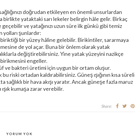
; sağlığınızı doğrudan etkileyen en önemli unsurlardan
 birlikte yataktaki sarı lekeler belirgin hâle gelir. Birkaç
 geçebilir ve yatağınızı uzun süre ilk günkü gibi temiz
 yolları şunlardır:
iriktiği bir yüzey hâline gelebilir. Birikintiler, sararmaya
mesine de yol açar. Buna bir önlem olarak yatak
lıklarla değiştirebilirsiniz. Yine yatak yüzeyini nazikçe
birikmesini engeller.
üf ve bakteri üretimi için uygun bir ortam oluşur.
bu riski ortadan kaldırabilirsiniz. Güneş ışığının kısa süreli
ta sağlıklı bir hava akışı yaratır. Ancak güneşe fazla maruz
ışık kumaşa zarar verebilir.
Share:
YORUM YOK