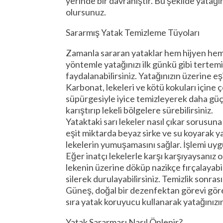
yerinde bir davranıştır. Bu şekilde yatağ
olursunuz.
Sararmış Yatak Temizleme Tüyoları
Zamanla sararan yataklar hem hijyen hem de
yöntemle yatağınızı ilk günkü gibi tertemi
faydalanabilirsiniz. Yatağınızın üzerine eş
Karbonat, lekeleri ve kötü kokuları içine 
süpürgesiyle iyice temizleyerek daha güçlü
karıştırıp lekeli bölgelere sürebilirsiniz.
Yataktaki sarı lekeler nasıl çıkar sorusuna 
eşit miktarda beyaz sirke ve su koyarak yat
lekelerin yumuşamasını sağlar. İşlemi uyg
Eğer inatçı lekelerle karşı karşıyaysanız ok
lekenin üzerine döküp nazikçe fırçalayabil
silerek durulayabilirsiniz. Temizlik sonras
Güneş, doğal bir dezenfektan görevi görer
sıra yatak koruyucu kullanarak yatağınızın
Yatak Sararması Nasıl Önlenir?