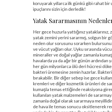
koruyarak yıllarca ilk günkü gibi rahat b
ipuçlarını sizin için derledik!
Yatak Sararmasının Nedenler
Her gece huzurla yattığınız yataklarınız
yatak zemini yerini sararmış, solgun bir g
neden olur sorusunu sorarken bulursunuz. B
ve vücut yağları olur. Uyku sırasında vüc
mineraller ve doğal yağlar zamanla kumaşa 
havalarda ya da ağır bir günün ardından yat
her gün milyonlarca ölü deri hücresi döker.
bakteri üremesine zemin hazırlar. Bakteri
bırakabilir. Bir diğer sebep ise gece kullan
kremleri ve diğer kozmetik ürünleri de sa
kumaşla temas ettiğinde reaksiyona girer
kullanılan yatak malzemeleri de sararmaya 
zamanla doğal olarak sararmaya meyillidir
de hava ile temas sonucu oksitlenerek renk