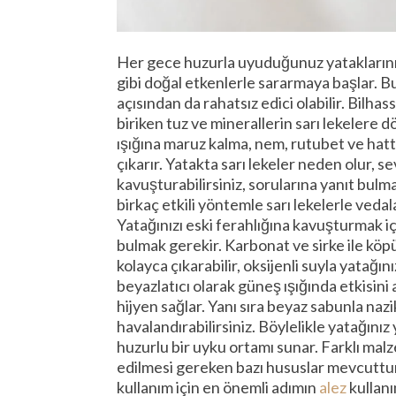
Her gece huzurla uyuduğunuz yataklarınız
gibi doğal etkenlerle sararmaya başlar. Bu
açısından da rahatsız edici olabilir. Bilh
biriken tuz ve minerallerin sarı lekelere
ışığına maruz kalma, nem, rutubet ve hatt
çıkarır. Yatakta sarı lekeler neden olur, se
kavuşturabilirsiniz, sorularına yanıt bu
birkaç etkili yöntemle sarı lekelerle ve
Yatağınızı eski ferahlığına kavuşturmak iç
bulmak gerekir. Karbonat ve sirke ile köpü
kolayca çıkarabilir, oksijenli suyla yatağın
beyazlatıcı olarak güneş ışığında etkisini 
hijyen sağlar. Yanı sıra beyaz sabunla naz
havalandırabilirsiniz. Böylelikle yatağınız
huzurlu bir uyku ortamı sunar. Farklı mal
edilmesi gereken bazı hususlar mevcuttur
kullanım için en önemli adımın
alez
kullanı