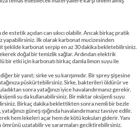
ınıza temas edebilecek materyallere karşı önlem almış
 estetik açıdan can sıkıcı olabilir. Ancak birkaç pratik
z yapabilirsiniz. İlk olarak karbonat mucizesinden
it şekilde karbonat serpip en az 30 dakika bekletebilirsiniz.
çekerek doğal bir temizlik sağlar. Ardından elektrik
 bir etki için karbonatı birkaç damla limon suyu ile
diğer bir yanıt; sirke ve su karışımıdır. Bir sprey şişesine
ağınıza püskürtebilirsiniz. Sirke, bakterileri öldürür ve
uladıktan sonra yatağınızı iyice havalandırmanız gerekir.
sijenli su da kullanabilirsiniz. Bir miktar oksijenli suyu
irsiniz. Birkaç dakika beklettikten sonra nemli bir bezle
ı, yatağınızı güneş ışığında havalandırmanız tavsiye edilir.
ek hem lekeleri açar hem de kötü kokuları giderir. Yanı
 ömrünü uzatabilir ve sararmaları geciktirebilirsiniz.