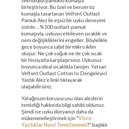
teknolojiyi pamuklu kumaşla
birleştiriyor. Bu özel ve benzersiz
kumaşla tasarlanan Velfont Outlast
Pamuk Alez ile eşsiz bir uyku deneyimi
sizinle… %100 outlast-pamuk
kumaşıyla, uykuyu etkileyen sıcaklık ve
nem değişikliklerini engeller. Böylelikle
gece boyunca sabit bir mikro iklim
oluşur. Ne çok soğuk ne de çok sıcak
bir hissiyatla karşılaşırsınız. Uykunuz
boyunca ideal sıcaklıkla tanışın. Yatsan
Velfont Outlast Cotton Isı Dengeleyici
Yastık Alez’e linki tıklayarak
ulaşabilirsiniz.
Yatağınızın koruyucusu olan alezlerin
temizliği hakkında bilgi sahibi oldunuz.
Şimdi ise uyku dünyanızı daha da
mükemmelleştirmek için “
Visco
Yastıklar Nasıl Temizlenmeli
?” başlıklı