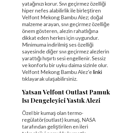
yatağınızı korur. Sıvı geçirmez özelliği
hiper nefes alabilirlik ile birleştiren
Velfont Mekong Bambu Alez; doğal
malzeme arayan, sıvı geçirmez özelliğe
önem gösteren, alezin rahatlığına
dikkat eden herkes için uygundur.
Minimuma indirilmiş ses özelliği
sayesinde diğer sıvı geçirmez alezlerin
yarattığı hışırtı sesi engellenir. Sessiz
ve konforlu bir uyku daima sizinle olur.
Velfont Mekong Bambu Alez’e
linki
tıklayarak ulaşabilirsiniz.
Yatsan Velfont Outlast Pamuk
Isı Dengeleyici Yastık Alezi
Özel bir kumaş olan termo-
regülatör(outlast) kumaş, NASA
tarafından geliştirilen en ileri