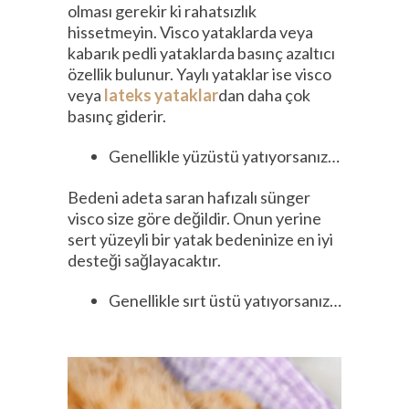
olması gerekir ki rahatsızlık
hissetmeyin. Visco yataklarda veya
kabarık pedli yataklarda basınç azaltıcı
özellik bulunur. Yaylı yataklar ise visco
veya
lateks yataklar
dan daha çok
basınç giderir.
Genellikle yüzüstü yatıyorsanız…
Bedeni adeta saran hafızalı sünger
visco size göre değildir. Onun yerine
sert yüzeyli bir yatak bedeninize en iyi
desteği sağlayacaktır.
Genellikle sırt üstü yatıyorsanız…