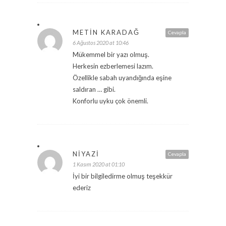
METIN KARADAĞ
Cevapla
6 Ağustos 2020 at 10:46
Mükemmel bir yazı olmuş.
Herkesin ezberlemesi lazım.
Özellikle sabah uyandığında eşine
saldıran … gibi.
Konforlu uyku çok önemli.
NIYAZI
Cevapla
1 Kasım 2020 at 01:10
İyi bir bilgiledirme olmuş teşekkür
ederiz