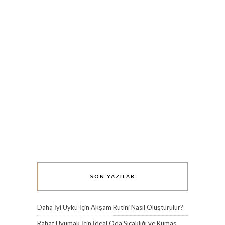
SON YAZILAR
Daha İyi Uyku İçin Akşam Rutini Nasıl Oluşturulur?
Rahat Uyumak İçin İdeal Oda Sıcaklığı ve Kumaş