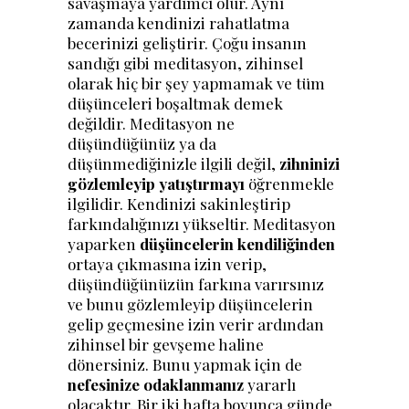
savaşmaya yardımcı olur. Aynı
zamanda kendinizi rahatlatma
becerinizi geliştirir. Çoğu insanın
sandığı gibi meditasyon, zihinsel
olarak hiç bir şey yapmamak ve tüm
düşünceleri boşaltmak demek
değildir. Meditasyon ne
düşündüğünüz ya da
düşünmediğinizle ilgili değil,
zihninizi
gözlemleyip yatıştırmayı
öğrenmekle
ilgilidir. Kendinizi sakinleştirip
farkındalığınızı yükseltir. Meditasyon
yaparken
düşüncelerin kendiliğinden
ortaya çıkmasına izin verip,
düşündüğünüzün farkına varırsınız
ve bunu gözlemleyip düşüncelerin
gelip geçmesine izin verir ardından
zihinsel bir gevşeme haline
dönersiniz. Bunu yapmak için de
nefesinize odaklanmanız
yararlı
olacaktır. Bir iki hafta boyunca günde