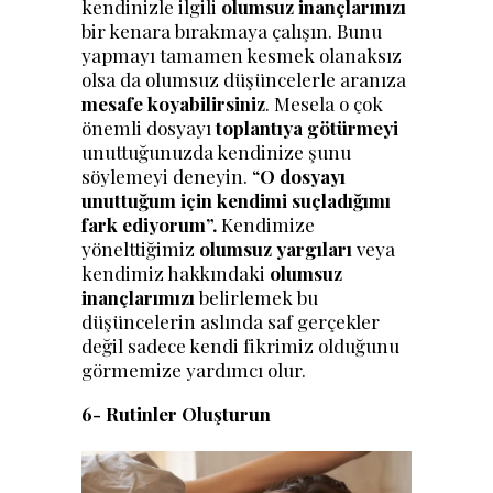
kendinizle ilgili
olumsuz inançlarınızı
bir kenara bırakmaya çalışın. Bunu
yapmayı tamamen kesmek olanaksız
olsa da olumsuz düşüncelerle aranıza
mesafe koyabilirsiniz
. Mesela o çok
önemli dosyayı
toplantıya götürmeyi
unuttuğunuzda kendinize şunu
söylemeyi deneyin. “
O dosyayı
unuttuğum için kendimi suçladığımı
fark ediyorum”.
Kendimize
yönelttiğimiz
olumsuz yargıları
veya
kendimiz hakkındaki
olumsuz
inançlarımızı
belirlemek bu
düşüncelerin aslında saf gerçekler
değil sadece kendi fikrimiz olduğunu
görmemize yardımcı olur.
6- Rutinler Oluşturun