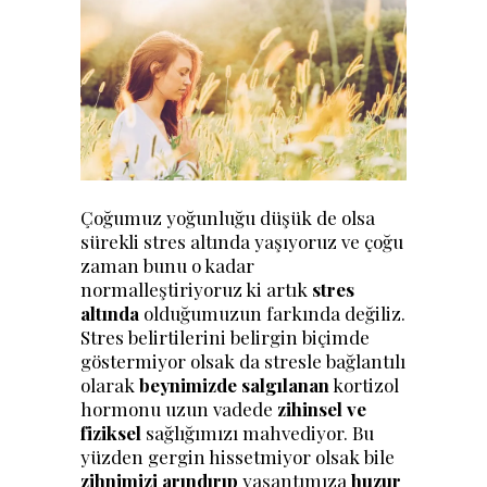
Çoğumuz yoğunluğu düşük de olsa
sürekli stres altında yaşıyoruz ve çoğu
zaman bunu o kadar
normalleştiriyoruz ki artık
stres
altında
olduğumuzun farkında değiliz.
Stres belirtilerini belirgin biçimde
göstermiyor olsak da stresle bağlantılı
olarak
beynimizde salgılanan
kortizol
hormonu uzun vadede
zihinsel ve
fiziksel
sağlığımızı mahvediyor. Bu
yüzden gergin hissetmiyor olsak bile
zihnimizi arındırıp
yaşantımıza
huzur