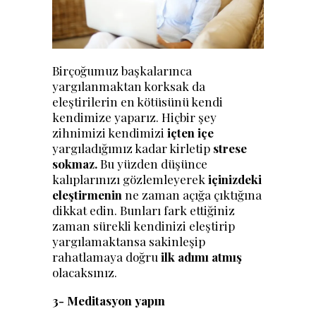
Birçoğumuz başkalarınca
yargılanmaktan korksak da
eleştirilerin en kötüsünü kendi
kendimize yaparız. Hiçbir şey
zihnimizi kendimizi
içten içe
yargıladığımız kadar kirletip
strese
sokmaz.
Bu yüzden düşünce
kalıplarınızı gözlemleyerek
içinizdeki
eleştirmenin
ne zaman açığa çıktığına
dikkat edin. Bunları fark ettiğiniz
zaman sürekli kendinizi eleştirip
yargılamaktansa sakinleşip
rahatlamaya doğru
ilk adımı atmış
olacaksınız.
3- Meditasyon yapın