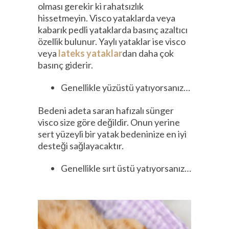
olması gerekir ki rahatsızlık
hissetmeyin. Visco yataklarda veya
kabarık pedli yataklarda basınç azaltıcı
özellik bulunur. Yaylı yataklar ise visco
veya
lateks yataklar
dan daha çok
basınç giderir.
Genellikle yüzüstü yatıyorsanız…
Bedeni adeta saran hafızalı sünger
visco size göre değildir. Onun yerine
sert yüzeyli bir yatak bedeninize en iyi
desteği sağlayacaktır.
Genellikle sırt üstü yatıyorsanız…