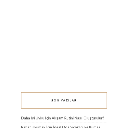
SON YAZILAR
Daha İyi Uyku İçin Akşam Rutini Nasıl Oluşturulur?
Rahat Uyumak İçin İdeal Oda Sıcaklığı ve Kumaş