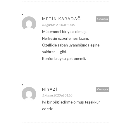
METIN KARADAĞ
Cevapla
6 Ağustos 2020 at 10:46
Mükemmel bir yazı olmuş.
Herkesin ezberlemesi lazım.
Özellikle sabah uyandığında eşine
saldıran … gibi.
Konforlu uyku çok önemli.
NIYAZI
Cevapla
1 Kasım 2020 at 01:10
İyi bir bilgiledirme olmuş teşekkür
ederiz