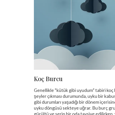
Koç Burcu
Genellikle “kütük gibi uyudum” tabiri koç b
şeyler çıkması durumunda, uyku bir kabus
gibi durumları yaşadığı bir dönem içerisin
uyku döngüsü sekteye uğrar. Bu burç grubu
gürültü ve serin bir oda tavsiye edilirke