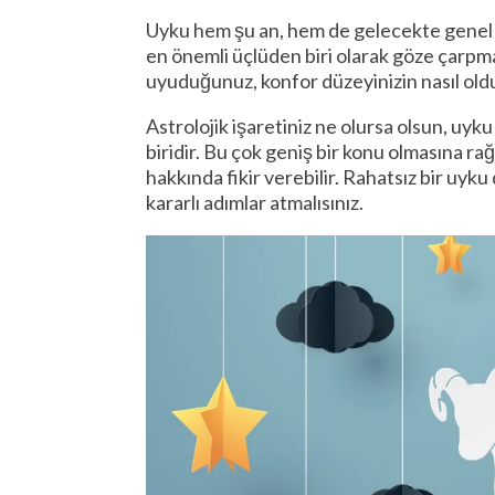
Uyku hem şu an, hem de gelecekte genel sağ
en önemli üçlüden biri olarak göze çarp
uyuduğunuz, konfor düzeyinizin nasıl olduğ
Astrolojik işaretiniz ne olursa olsun, uyk
biridir. Bu çok geniş bir konu olmasına rağ
hakkında fikir verebilir. Rahatsız bir uy
kararlı adımlar atmalısınız.