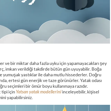
r ve bir miktar daha fazla uyku için yapamayacakları şey
ç, imkan verildiği takdirde bütün gün uyuyabilir. Boğa
a ve yumuşak yastıklar ile daha mutlu hissederler. Doğru
a, ertesi gün enerjik ve taze görünürler. Yatak odası
ru seçimleri bir ömür boyu kullanmaya razıdır.
 tipi için
Yatsan yatak modellerini
inceleyebilir, kişisel
ni yapabilirsiniz.