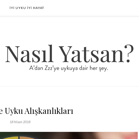
İYİ UYKU İYİ HAYAT
e Uyku Alışkanlıkları
18 Nisan 2018