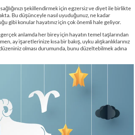
lığınızı şekillendirmek için egzersiz ve diyet ile birlikte
makta. Bu düşünceyle nasıl uyuduğunuz, ne kadar
u gibi konular hayatınız için çok önemli hale geliyor.
u gerçek anlamda her birey için hayatın temel taşlarından
men, ay işaretlerinize kısa bir bakış, uyku alışkanlıklarınız
ku düzeniniz olması durumunda, bunu düzeltebilmek adına