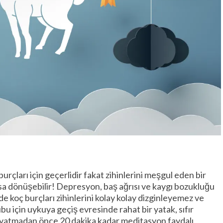
urçları için geçerlidir fakat zihinlerini meşgul eden bir
a dönüşebilir! Depresyon, baş ağrısı ve kaygı bozukluğu
de koç burçları zihinlerini kolay kolay dizginleyemez ve
 için uykuya geçiş evresinde rahat bir yatak, sıfır
n, yatmadan önce 20 dakika kadar meditasyon faydalı