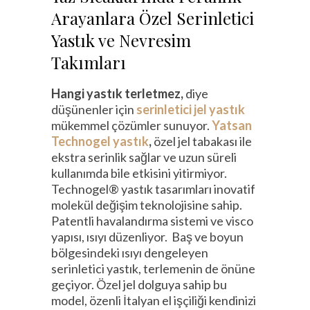
Arayanlara Özel Serinletici
Yastık ve Nevresim
Takımları
Hangi yastık terletmez,
diye
düşünenler için
serinletici jel yastık
mükemmel çözümler sunuyor.
Yatsan
Technogel yastık
,
özel jel tabakası ile
ekstra serinlik sağlar ve uzun süreli
kullanımda bile etkisini yitirmiyor.
Technogel® yastık tasarımları inovatif
molekül değişim teknolojisine sahip.
Patentli havalandırma sistemi ve visco
yapısı, ısıyı düzenliyor. Baş ve boyun
bölgesindeki ısıyı dengeleyen
serinletici yastık, terlemenin de önüne
geçiyor. Özel jel dolguya sahip bu
model, özenli İtalyan el işçiliği kendinizi