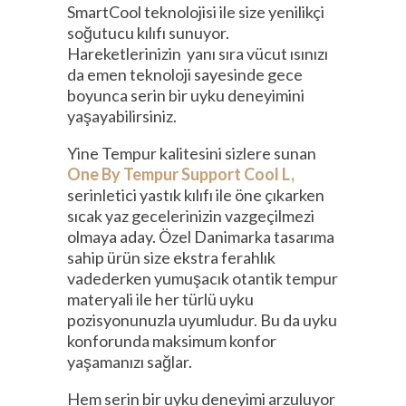
SmartCool teknolojisi ile size yenilikçi
soğutucu kılıfı sunuyor.
Hareketlerinizin yanı sıra vücut ısınızı
da emen teknoloji sayesinde gece
boyunca serin bir uyku deneyimini
yaşayabilirsiniz.
Yine Tempur kalitesini sizlere sunan
One By Tempur Support Cool L,
serinletici yastık kılıfı ile öne çıkarken
sıcak yaz gecelerinizin vazgeçilmezi
olmaya aday. Özel Danimarka tasarıma
sahip ürün size ekstra ferahlık
vadederken yumuşacık otantik tempur
materyali ile her türlü uyku
pozisyonunuzla uyumludur. Bu da uyku
konforunda maksimum konfor
yaşamanızı sağlar.
Hem serin bir uyku deneyimi arzuluyor