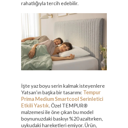
rahatlığıyla tercih edebilir.
İşte yaz boyu serin kalmak isteyenlere
Yatsan’ın başka bir tasarımı:
Tempur
Prima Medium Smartcool Serinletici
Etkili Yastık
. Özel TEMPUR®
malzemesi ile öne çıkan bu model
boynunuzdaki baskıyı %20 azaltırken,
uykudaki hareketleri emiyor. Ürün,